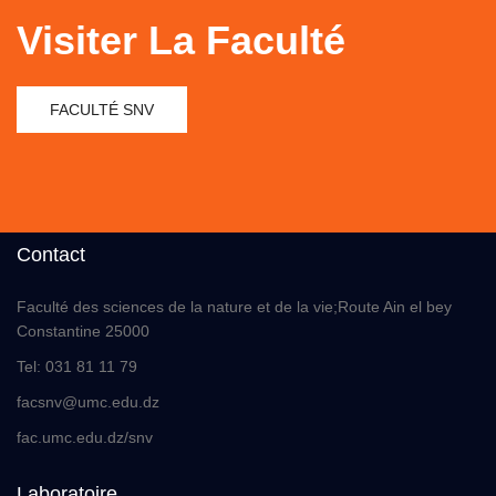
Visiter La Faculté
FACULTÉ SNV
Contact
Faculté des sciences de la nature et de la vie;Route Ain el bey
Constantine 25000
Tel: 031 81 11 79
facsnv@umc.edu.dz
fac.umc.edu.dz/snv
Laboratoire