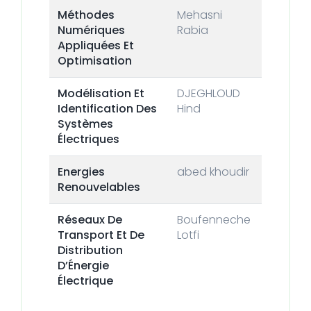
Méthodes
Mehasni
Numériques
Rabia
Appliquées Et
Optimisation
Modélisation Et
DJEGHLOUD
Identification Des
Hind
Systèmes
Électriques
‎Energies
abed khoudir
Renouvelables
Réseaux De
Boufenneche
Transport Et De
Lotfi
Distribution
D’Énergie
Électrique