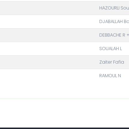
HAZOURLI Sou
DJABALLAH Ba
DEBBACHE R +
SOUALAH L
Zaiter Fafia
RAMOUL N