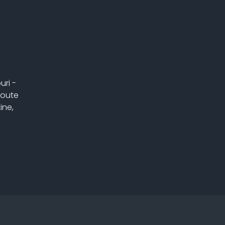
uri -
Route
ine,