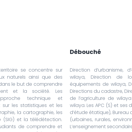
Débouché
ritoire se concentre sur
Direction d’urbanisme, d
ux naturels ainsi que des
wilaya, Direction de l
 dans le but de comprendre
équipements de wilaya, Di
ement et la société. Les
Directions du cadastre, Dir
pproche technique et
de l’agriculture de wila
ur les statistiques et les
wilaya. Les APC (S) et se
phie, la cartographie, les
d’étude étatique), Bureau 
(SIG) et la télédétection.
(urbaines, rurales, envir
tudiants de comprendre et
L’enseignement secondaire 