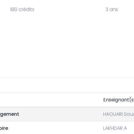
180 crédits
3 ans
Enseignant(s
nagement
HAOUARI Soua
oire
LAKHDAR A