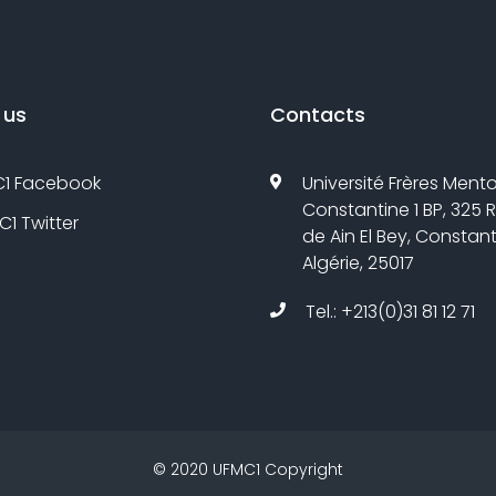
 us
Contacts
1 Facebook
Université Frères Mento
Constantine 1 BP, 325 
1 Twitter
de Ain El Bey, Constant
Algérie, 25017
Tel.: +213(0)31 81 12 71
©
2020
UFMC1
Copyright