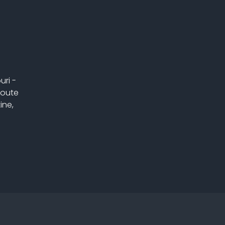
uri -
Route
ine,