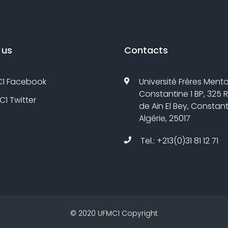
 us
Contacts
1 Facebook
Université Frères Mento
Constantine 1 BP, 325 
1 Twitter
de Ain El Bey, Constant
Algérie, 25017
Tel.: +213(0)31 81 12 71
©
2020
UFMC1
Copyright