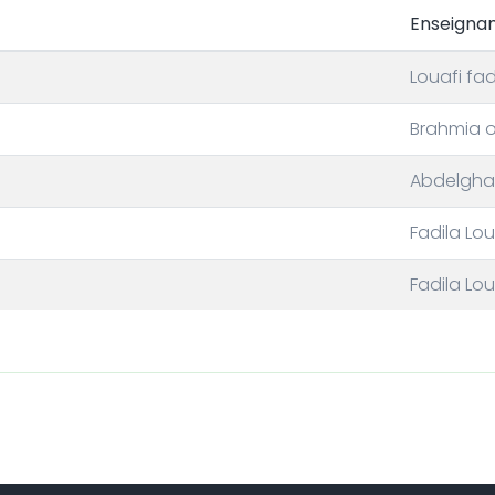
Enseignan
Louafi fad
Brahmia 
Abdelgha
Fadila Lou
Fadila Lou