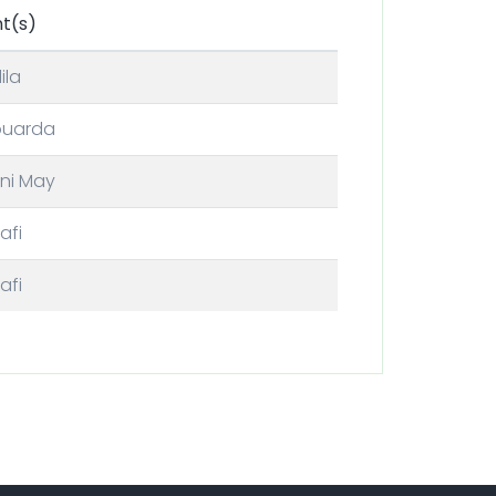
t(s)
ila
ouarda
ni May
afi
afi