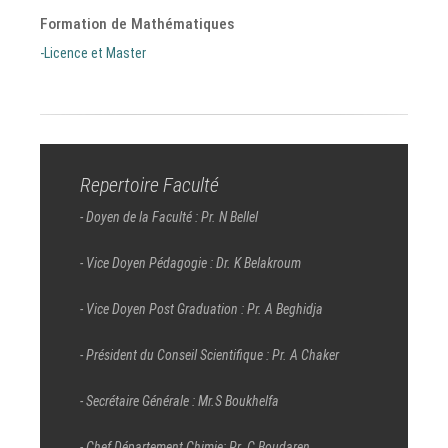
Formation de Mathématiques
-Licence et Master
Repertoire Faculté
- Doyen de la Faculté : Pr. N Bellel
- Vice Doyen Pédagogie : Dr. K Belakroum
- Vice Doyen Post Graduation : Pr. A Beghidja
- Président du Conseil Scientifique : Pr. A Chaker
- Secrétaire Générale : Mr.S Boukhelfa
- Chef Département Chimie: Pr. C Boudaren