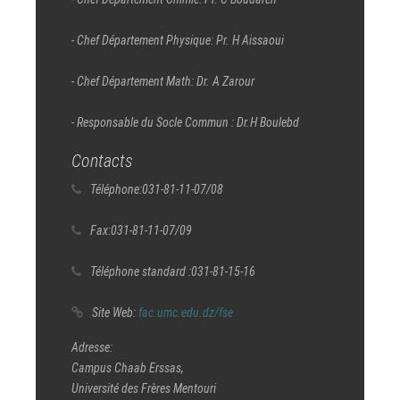
- Chef Département Physique: Pr. H Aissaoui
- Chef Département Math: Dr. A Zarour
- Responsable du Socle Commun : Dr.H Boulebd
Contacts
Téléphone:
031-81-11-07/08
Fax:
031-81-11-07/09
Téléphone standard :
031-81-15-16
Site Web:
fac.umc.edu.dz/fse
Adresse:
Campus Chaab Erssas,
Université des Frères Mentouri