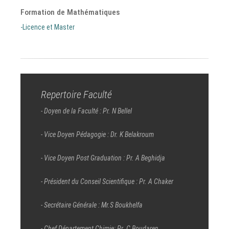
Formation de Mathématiques
-Licence et Master
Repertoire Faculté
- Doyen de la Faculté : Pr. N Bellel
- Vice Doyen Pédagogie : Dr. K Belakroum
- Vice Doyen Post Graduation : Pr. A Beghidja
- Président du Conseil Scientifique : Pr. A Chaker
- Secrétaire Générale : Mr.S Boukhelfa
- Chef Département Chimie: Pr. C Boudaren