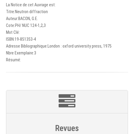
La Notice de cet Auvrage est:
Titre:Neutron diffraction
Auteur:BACON, G.E.
Cote:PH/ NUC 124-1,2,3
Mot Clé:
ISBN:19-851353-4
Adresse Bibliographique:London : oxford university press, 1975
Nbre Exemplaire:3
Résumé:
Revues