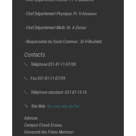
- Chef Département Physique: Pr. H Aissaoui
- Chef Département Math: Dr. A Zarour
- Responsable du Socle Commun : Dr.H Boulebd
Contacts
Téléphone:
031-81-11-07/08
Fax:
031-81-11-07/09
Téléphone standard :
031-81-15-16
Site Web:
fac.umc.edu.dz/fse
Adresse:
Campus Chaab Erssas,
Université des Frères Mentouri