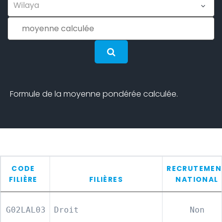
Formule de la moyenne pondérée calculée.
CODE
RECRUTEMEN
FILIÈRE
FILIÈRES
NATIONAL
G02LAL03
Droit
Non