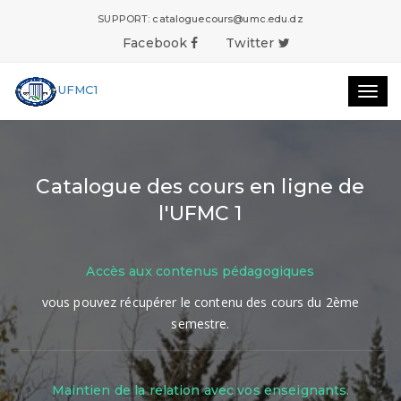
SUPPORT:
cataloguecours@umc.edu.dz
Facebook
Twitter
UFMC1
Togg
navig
Catalogue des cours en ligne de
l'UFMC 1
Accès aux contenus pédagogiques
vous pouvez récupérer le contenu des cours du 2ème
semestre.
Maintien de la relation avec vos enseignants.